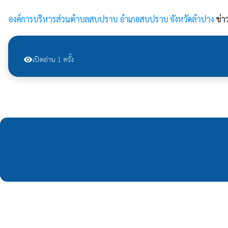
องค์การบริหารส่วนตำบลสบปราบ
อำเภอสบปราบ จังหวัดลำปาง
›
ข่า
เปิดอ่าน 1 ครั้ง
visibility