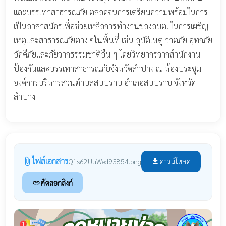
และบรรเทาสาธารณภัย ตลอดจนการเตรียมความพร้อมในการ
เป็นอาสาสมัครเพื่อช่วยเหลือการทำงานของอบต. ในการเผชิญ
เหตุและสาธารณภัยต่าง ๆในพื้นที่ เช่น อุบัติเหตุ วาตภัย อุทกภัย
อัคคีภัยและภัยจากธรรมชาติอื่น ๆ โดยวิทยากรจากสำนักงาน
ป้องกันและบรรเทาสาธารณภัยจังหวัดลำปาง ณ ห้องประชุม
องค์การบริหารส่วนตำบลสบปราบ อำเภอสบปราบ จังหวัด
ลำปาง
ไฟล์เอกสาร
attach_file
ดาวน์โหลด
Q1s62UuWed93854.png
file_download
คัดลอกลิงก์
link