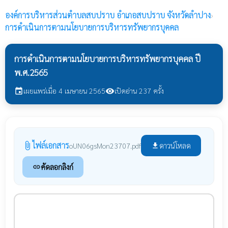
องค์การบริหารส่วนตำบลสบปราบ
อำเภอสบปราบ จังหวัดลำปาง
›
การดำเนินการตามนโยบายการบริหารทรัพยากรบุคคล
การดำเนินการตามนโยบายการบริหารทรัพยากรบุคคล ปี
พ.ศ.2565
เผยแพร่เมื่อ 4 เมษายน 2565
เปิดอ่าน 237 ครั้ง
event
visibility
ไฟล์เอกสาร
attach_file
ดาวน์โหลด
oUN06gsMon23707.pdf
file_download
คัดลอกลิงก์
link