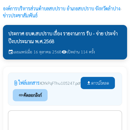
องค์การบริหารส่วนตำบลสบปราบ
อำเภอสบปราบ จังหวัดลำปาง
›
ข่าวประชาสัมพันธ์
ประกาศ อบต.สบปราบ เรื่อง รายงานการ รับ - จ่าย ประจำ
ปีงบประมาณ พ.ศ.2568
เผยแพร่เมื่อ 16 ตุลาคม 2568
เปิดอ่าน 114 ครั้ง
event
visibility
ไฟล์เอกสาร
attach_file
ดาวน์โหลด
XOYkPqFThu105247.pdf
file_download
คัดลอกลิงก์
link