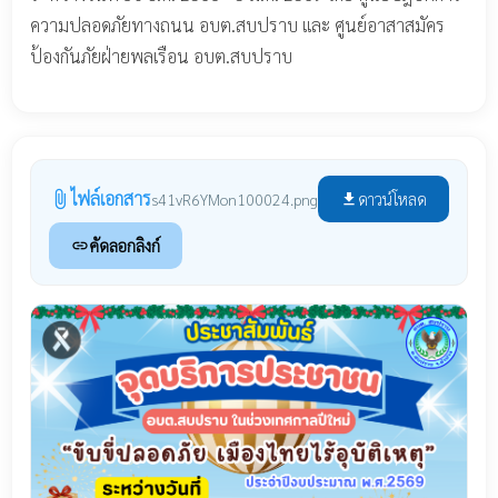
ความปลอดภัยทางถนน อบต.สบปราบ และ ศูนย์อาสาสมัคร
ป้องกันภัยฝ่ายพลเรือน อบต.สบปราบ
ไฟล์เอกสาร
attach_file
ดาวน์โหลด
s41vR6YMon100024.png
file_download
คัดลอกลิงก์
link