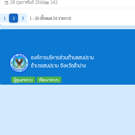
28 กุมภาพันธ์ 2566
142
event
visibility
1
2
3
1 - 20 (ทั้งหมด 56 รายการ)
องค์การบริหารส่วนตำบลสบปราบ
อำเภอสบปราบ จังหวัดลำปาง
ผู้ดูแลระบบ
พัฒนาระบบ