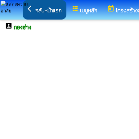
arrow_back_ios
apps
today
กลับหน้าแรก
เมนูหลัก
โครงสร้าง
account_box
กองช่าง