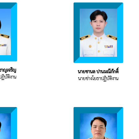
ชาญเจริญ
นายชานล ปานมณีภักดิ์
ปฏิบัติงาน
นายช่างโยธาปฏิบัติงาน