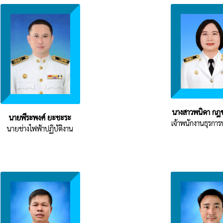
นางสาวพนิดา กฎ
นายพีระพงศ์ ยะชะระ
เจ้าพนักงานธุรการ
นายช่างไฟฟ้าปฏิบัติงาน